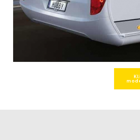
Kl
mode