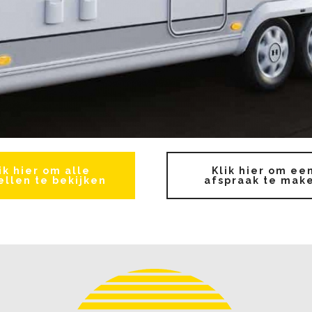
ik hier om alle
Klik hier om ee
llen te bekijken
afspraak te mak